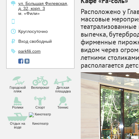
Кафе «Fa-соль»
ул. Большая Филевская,
д. 32, корп. 3
Расположено у Глав
м. «Фили»
массовые мероприя
театрализованные 
Круглосуточно
выпечка, бутерброд
фирменные пирожн
Вход свободный
видом
через огром
parkfili.com
летними столиками 
располагается дет
Городской
Велопрокат
Детская
пляж
площадка
Ролики
Спорт
Теннис
Отдых на
Кинотеатр
воде