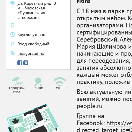
Йога
ул. Каретный ряд, 3
м. «Чеховская»,
С 18 мая в парке п
«Пушкинская»,
открытым небом. К
«Тверская»
организаторами. П
сертифицированны
Круглосуточно
Серебровский, Алён
Вход свободный
Мария Шалимова и 
начинающие и прод
mosgorsad.ru/
для переодевания, 
занятия абсолютно
каждый может отбл
практику, положив 
Городской
Теннис
Wi-Fi
Всю актуальную ин
пляж
занятий, можно по
people.ru
Группа на
Facebook:
https://
directed_target_id=