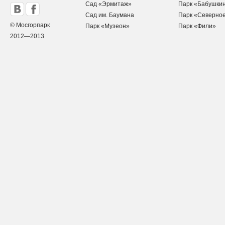
Сад «Эрмитаж»
Парк «Бабушки
Сад им. Баумана
Парк «Северно
© Мосгорпарк
Парк «Музеон»
Парк «Фили»
2012—2013