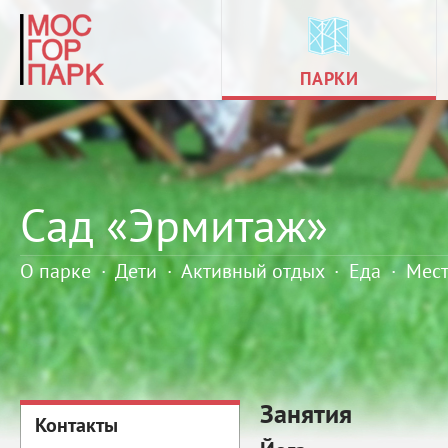
ПАРКИ
Сад «Эрмитаж»
О парке
·
Дети
·
Активный отдых
·
Еда
·
Мес
Занятия
Контакты