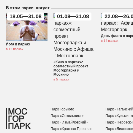
В этом парке: август
18.05—31.08
01.08—31.08
22.08—26.
День флага в пар
в 14 парках
Йога в парках
в 12 парках
«Кино в парках»:
совместный проект
Мосгорпарка и
Москино
в 5 парках
Парк Горького
Парк «Тагански
Парк «Сокольники»
Парк «Кузьминк
Парк «Измайловский»
Парк «Перовски
Парк «Красная Пресня»
Парк «Лианозов