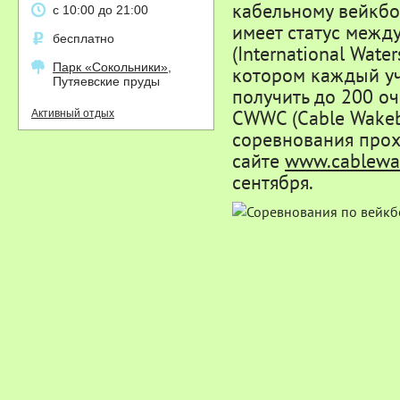
кабельному вейкбор
с 10:00 до 21:00
имеет статус межд
бесплатно
(International Wate
Парк «Сокольники»
,
котором каждый у
Путяевские пруды
получить до 200 о
CWWC (Cable Wakebo
Активный отдых
соревнования прох
сайте
www.cablewa
сентября.