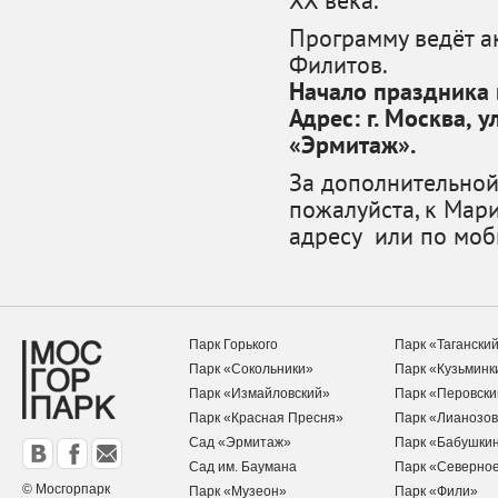
ХХ века.
Программу ведёт а
Филитов.
Начало праздника 
Адрес: г. Москва, у
«Эрмитаж».
За дополнительно
пожалуйста, к Мар
адресу
или по моб
Парк Горького
Парк «Тагански
Парк «Сокольники»
Парк «Кузьминк
Парк «Измайловский»
Парк «Перовски
Парк «Красная Пресня»
Парк «Лианозов
Сад «Эрмитаж»
Парк «Бабушки
Сад им. Баумана
Парк «Северно
© Мосгорпарк
Парк «Музеон»
Парк «Фили»