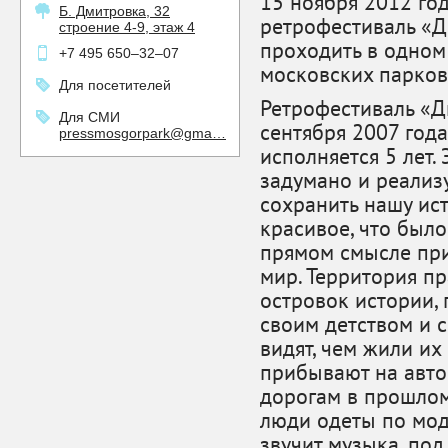
15 ноября 2012 го
Б. Дмитровка, 32
ретрофестиваль «Д
строение 4-9, этаж 4
проходить в одном
+7 495 650–32–07
московских парков
Для посетителей
Ретрофестиваль «Д
Для СМИ
сентября 2007 год
pressmosgorpark@gma…
исполняется 5 лет
задумано и реализ
сохранить нашу ист
красивое, что был
прямом смысле при
мир. Территория п
островок истории,
своим детством и 
видят, чем жили их
прибывают на авто
дорогам в прошлом
люди одеты по мод
звучит музыка, по