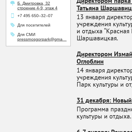
Директором парка
Б. Дмитровка, 32
Татьяна Шаршавиц
строение 4-9, этаж 4
13 января директо
+7 495 650–32–07
учреждения культу
Для посетителей
и отдыха “Красная 
Для СМИ
Шаршавицкая.
pressmosgorpark@gma…
Директором Измайл
Оглоблин
14 января директо
учреждения культ
Парк культуры и о
31 декабря: Новый
Программа праздно
культуры и отдыха.