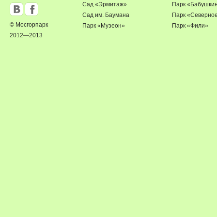
Сад «Эрмитаж»
Парк «Бабушки
Сад им. Баумана
Парк «Северно
© Мосгорпарк
Парк «Музеон»
Парк «Фили»
2012—2013