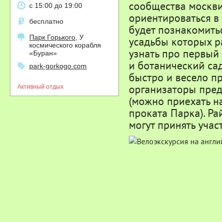
сообщества москви
с 15:00 до 19:00
ориентироваться в
бесплатно
будет познакомитьс
Парк Горького
, У
усадьбы которых р
космического корабля
узнать про первый
«Буран»
и ботанический са
park-gorkogo.com
быстро и весело пр
организаторы пред
Активный отдых
(можно приехать на
проката Парка). Р
могут принять учас