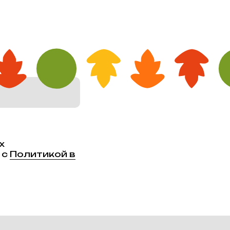
х
 с
Политикой в